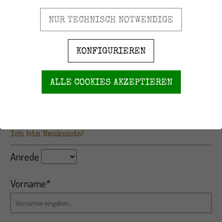
NUR TECHNISCH NOTWENDIGE
Ihr Passwort
KONFIGURIEREN
Ich habe mein Passwort vergessen.
ALLE COOKIES AKZEPTIEREN
ANMELDEN
Ich bin Neukunde!
Persönliche Informationen
Anrede
Vorname*