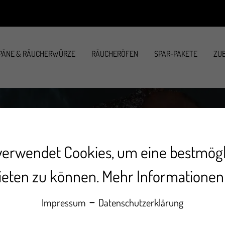
PÄNE & RÄUCHERWÜRZE
RÄUCHERÖFEN
SPAR-PAKETE
ZUB
n Grill zum 
verwendet Cookies, um eine bestmög
ieten zu können.
Mehr Informationen .
-
Impressum
Datenschutzerklärung
auchst keinen extra Räucherofen. Mi
nen Grill und räucherst Lachs, Schin