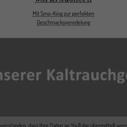
Mit Smo-King zur perfekten
Geschmacksveredelung
inverstanden, dass Ihre Daten an YouTube übermittelt wer