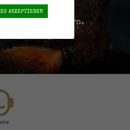
IES AKZEPTIEREN
en und losräuchern.
vice