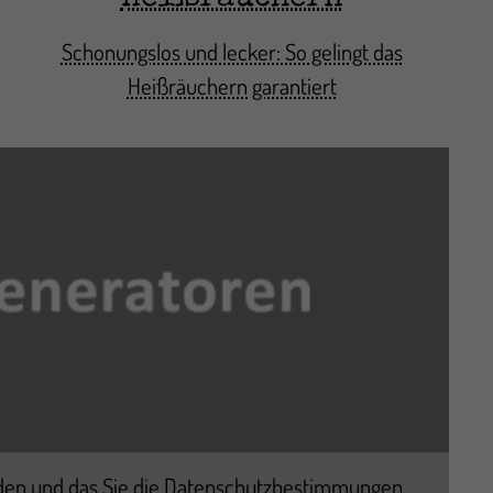
Schonungslos und lecker: So gelingt das
Heißräuchern garantiert
den und das Sie die
Datenschutzbestimmungen