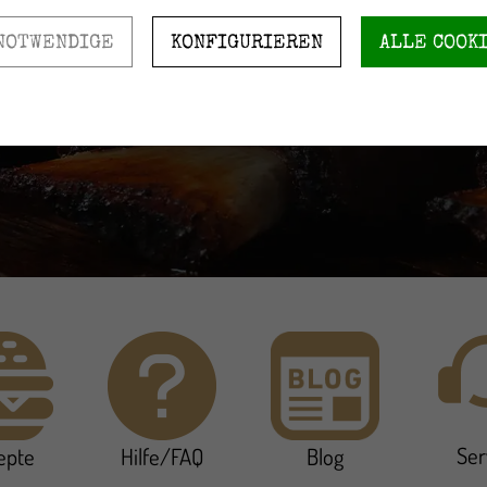
echtem Rauch aus Woodchips.
NOTWENDIGE
KONFIGURIEREN
ALLE COOK
n, Woodchips einfüllen, anzünd
Ser
epte
Hilfe/FAQ
Blog