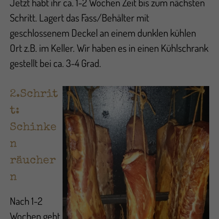
Jetzt habt ihr ca. 1-2 Wochen Zeit bis zum nächsten
Schritt. Lagert das Fass/Behälter mit
geschlossenem Deckel an einem dunklen kühlen
Ort z.B. im Keller. Wir haben es in einen Kühlschrank
gestellt bei ca. 3-4 Grad.
2.Schrit
t:
Schinke
n
räucher
n
Nach 1-2
Wochen geht