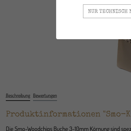
NUR TECHNISCH 
Beschreibung
Bewertungen
Produktinformationen "Smo-K
Die Smo-Woodchips Buche 3-10mm Körnung sind speziell