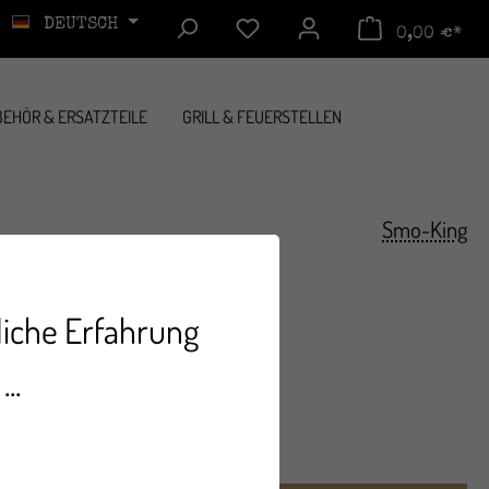
DEUTSCH
0,00 €*
EHÖR & ERSATZTEILE
GRILL & FEUERSTELLEN
Smo-King
liche Erfahrung
..
. zzgl. Versandkosten
t 3-5 Tage.**