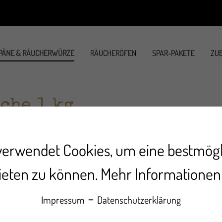
PÄNE & RÄUCHERWÜRZE
RÄUCHERÖFEN
SPAR-PAKETE
ZUB
che 1 kg
verwendet Cookies, um eine bestmög
7,99 €*
ieten zu können.
Mehr Informationen .
Inhalt:
1
Preise inkl. MwSt
-
Lieferzei
Impressum
Datenschutzerklärung