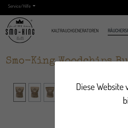
Service/Hilfe
KALTRAUCHGENERATOREN
RÄUCHERS
Smo-King Woodchips Bu
Diese Website 
Bildergalerie überspringen
b