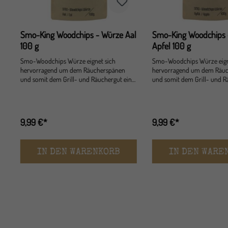
Smo-King Woodchips - Würze Aal
Smo-King Woodchips 
100 g
Apfel 100 g
Smo-Woodchips Würze eignet sich
Smo-Woodchips Würze eign
hervorragend um dem Räucherspänen
hervorragend um dem Räu
ne
und somit dem Grill- und Räuchergut eine
und somit dem Grill- und R
neue Note zu verleihen. Die Würze kann
neue Note zu verleihen. Di
mit beliebigen Smo-Woodchips
mit beliebigen Smo-Woodc
kombiniert werden, um so eine eigene
kombiniert werden, um so e
g
Kreation zu schaffen. Wir empfehlen 100g
Kreation zu schaffen. Wir e
9,99 €*
9,99 €*
auf 1kg Späne zu verwenden. Wir
auf 1kg Späne zu verwenden
wünschen ein gutes Gelingen. Größere
wünschen ein gutes Gelingen. Größe
Mengen auf Email Anfrage möglich.
Mengen auf Email Anfrage 
IN DEN WARENKORB
IN DEN WARE
&